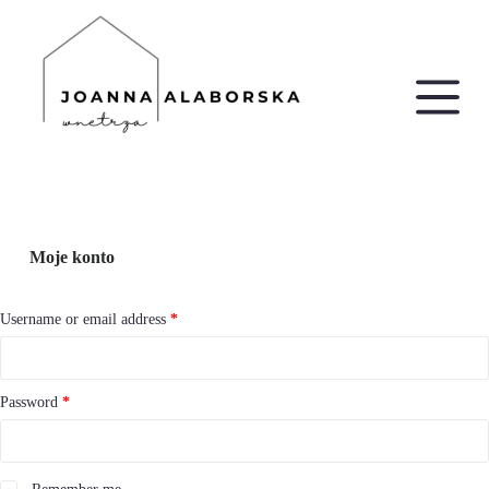
P
r
z
e
j
d
ź
d
o
t
r
e
ś
Moje konto
c
i
Username or email address
*
Password
*